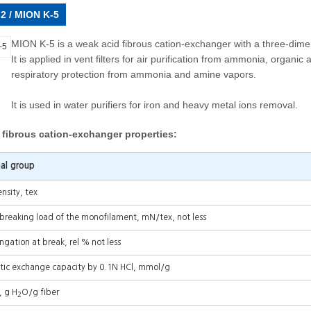
2 / MION K-5
MION K-5 is a weak acid fibrous cation-exchanger with a three-dimen
It is applied in vent filters for air purification from ammonia, organic
respiratory protection from ammonia and amine vapors.
It is used in water purifiers for iron and heavy metal ions removal.
fibrous cation-exchanger properties:
nal group
nsity, tex
 breaking load of the monofilament, mN/tex, not less
ngation at break, rel % not less
atic exchange capacity by 0.1N HCl, mmol/g
, g H
O/g fiber
2