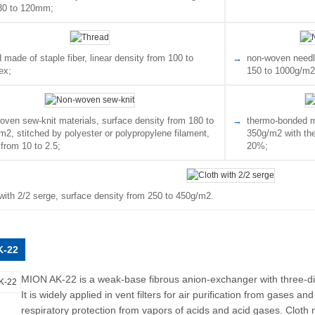
30 to 120mm;
 made of staple fiber, linear density from 100 to
non-woven needl
ex;
150 to 1000g/m2
oven sew-knit materials, surface density from 180 to
thermo-bonded ma
m2, stitched by polyester or polypropylene filament,
350g/m2 with the
 from 10 to 2.5;
20%;
 with 2/2 serge, surface density from 250 to 450g/m2.
K-22
MION AK-22 is a weak-base fibrous anion-exchanger with three-dim
It is widely applied in vent filters for air purification from gases a
respiratory protection from vapors of acids and acid gases. Cloth