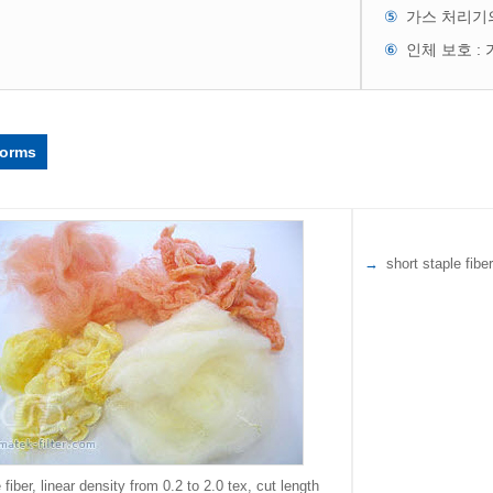
가스 처리기의 
인체 보호 :
forms
short staple fibe
 fiber, linear density from 0.2 to 2.0 tex, cut length