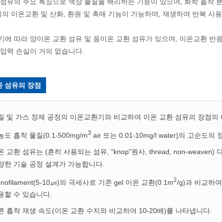
섬유의 주요 특징으로 액상 물질을 해리하는 기능이 있으며, 화학 흡착 뿐만 아
리의 이온교환 및 산화, 환원 및 촉매 기능이 가능하며, 재생하여 반복 사용
에 따라 양이온 교환 섬유 및 음이온 교환 섬유가 있으며, 이온교환 반응
압력 손실이 거의 없습니다.
환 섬유의 장점
질 및 가스 정제 공정의 이온교환기와 비교하여 이온 교환 섬유의 장점의
3
도 흡착 물질(0.1-500mg/m
air 또는 0.01-10mg/l water)의 고순도의
 교환 섬유는 (흔히 사용되는 섬유, "knop"원사, thread, non-weav
양한 기술 공정 설계가 가능합니다.
2
nofilament(5-10㎛)의 극세사로 기존 gel 이온 교환(0.1m
/g)과 비교하여
용할 수 있습니다.
른 흡착 재생 속도(이온 교환 수지와 비교하여 10-20배)를 나타냅니다.