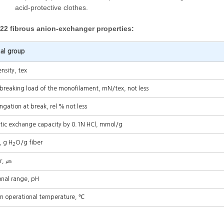
acid-protective clothes.
22 fibrous anion-exchanger properties:
nal group
nsity, tex
 breaking load of the monofilament, mN/tex, not less
ngation at break, rel % not less
atic exchange capacity by 0.1N HCl, mmol/g
, g H
O/g fiber
2
r, ㎛
nal range, pH
 operational temperature, ℃